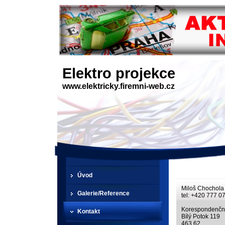
Elektro projekce
www.elektricky.firemni-web.cz
Úvod
Miloš Chochola
Galerie/Reference
tel: +420 777 0
Korespondenční
Kontakt
Bílý Potok 119
463 62